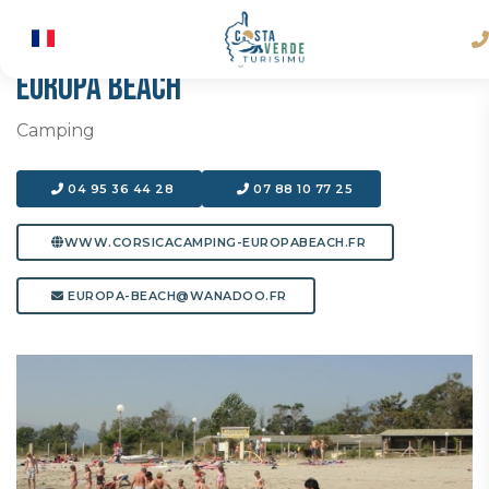
EUROPA BEACH
Camping
04 95 36 44 28
07 88 10 77 25
WWW.CORSICACAMPING-EUROPABEACH.FR
EUROPA-BEACH@WANADOO.FR