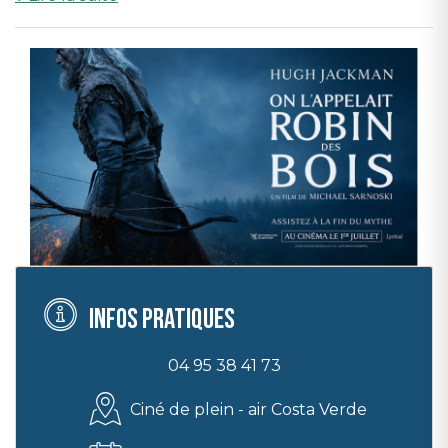
Informations pratiques :
• Ouverture des caisses : 21h15
• Projection du film : 21h45
• Tarifs : Adultes 8 € / 7 € moins de 12 ans
• Billetterie en ligne :
www.cinema-costaverde.fr
Infos pratiques
04 95 38 41 73
Ciné de plein - air Costa Verde