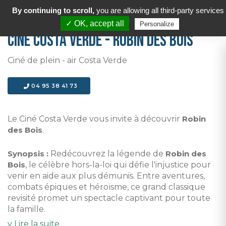
By continuing to scroll,
you are allowing all third-party services
✓ OK, accept all
Personalize
Ciné Costa Verde - Robin des bois
Ciné de plein - air Costa Verde
04 95 38 41 73
Le Ciné Costa Verde vous invite à découvrir
Robin
des Bois
.
Synopsis :
Redécouvrez la légende de
Robin des
Bois
, le célèbre hors-la-loi qui défie l'injustice pour
venir en aide aux plus démunis. Entre aventures,
combats épiques et héroïsme, ce grand classique
revisité promet un spectacle captivant pour toute
la famille.
v Lire la suite