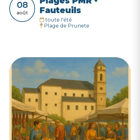
Plages PMR -
08
Fauteuils
août
toute l'été
Plage de Prunete