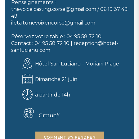
Remplissez le formulaire via ce lien
Renseignements :
:
https://forms.gle/x5fDjxrWx1Guf7WWA
thevoice.casting.corse@gmail.com / 06 19 37 49
49
iletaitunevoixencorse@gmail.com
Pour le concert
(ouvert à tous) :
Réservez votre table : 04 95 58 72 10
Contact : 04 95 58 72 10 | reception@hotel-
sanlucianu.com
Entrée libre sur réservation d’une table
Hôtel San Lucianu - Moriani Plage
Au restaurant A Muredda ou à la Paillote Beach Bar.
Dimanche 21 juin
à partir de 14h
€
Gratuit
COMMENT S'Y RENDRE ?