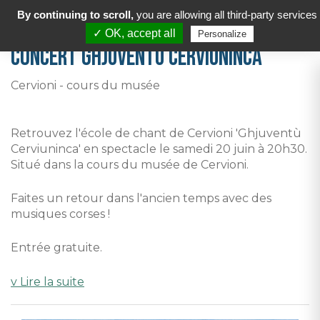
By continuing to scroll,
you are allowing all third-party services
✓ OK, accept all
Personalize
Concert Ghjuventù Cerviuninca
Cervioni - cours du musée
Retrouvez l'école de chant de Cervioni 'Ghjuventù
Cerviuninca' en spectacle le samedi 20 juin à 20h30.
Situé dans la cours du musée de Cervioni.
Faites un retour dans l'ancien temps avec des
musiques corses !
Entrée gratuite.
Disponibilité de boire et manger sur place.
v Lire la suite