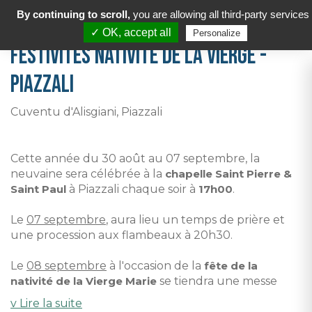
By continuing to scroll,
you are allowing all third-party services
✓ OK, accept all
Personalize
Festivités nativité de la Vierge -
Piazzali
Cuventu d'Alisgiani, Piazzali
Cette année du 30 août au 07 septembre, la
neuvaine sera célébrée à la
chapelle Saint Pierre &
Saint Paul
à Piazzali chaque soir à
17h00
.
Le
07 septembre
, aura lieu un temps de prière et
une procession aux flambeaux à 20h30.
Le
08 septembre
à l'occasion de la
fête de la
nativité de la Vierge Marie
se tiendra une messe
solenelle et une procession en plein air à 10h30 ainsi
v Lire la suite
qu'un temps de prière et chapelet à 15h.