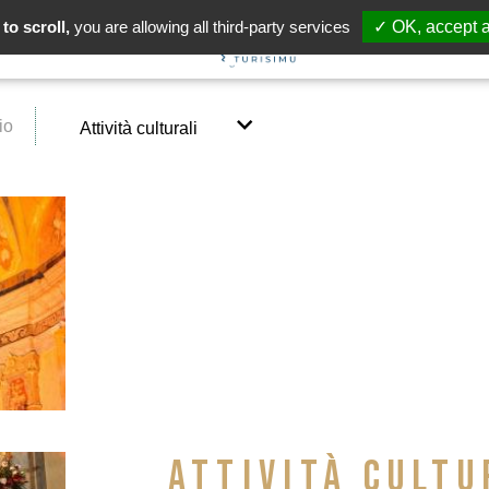
to scroll,
you are allowing all third-party services
✓ OK, accept a
io
Attività culturali
ATTIVITÀ CULTU