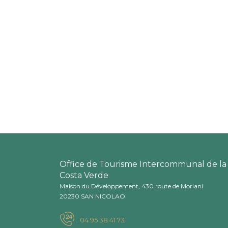
Office de Tourisme Intercommunal de la
Costa Verde
Maison du Développement, 430 route de Moriani
20230 SAN NICOLAO
04 95 38 41 73