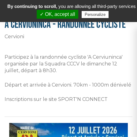
By continuing to scroll,
you are allowing all third-party services
✓ OK, accept all
Personalize
A Cerviuninca - Randonnée cycliste
Cervioni
Participez à la randonnée cycliste 'A Cerviuninca'
organisée par la Squadra CCCV le dimanche 12
juillet, départ à 8h30.
Départ et arrivée à Cervioni. 70km - 1000m dénivelé
Inscriptions sur le site SPORT'N CONNECT