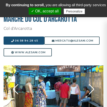
By continuing to scroll,
you are allowing all third-party services
✓ OK, accept all
Personalize
Marché du col d'Arcarotta
Col d'Arcarotta
06 58 94 28 45
MERCATU@ALESANI.COM
WWW.ALESANI.COM