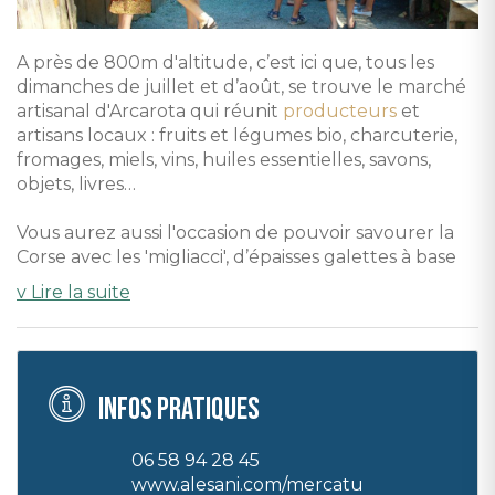
A près de 800m d'altitude, c’est ici que, tous les
dimanches de juillet et d’août, se trouve le marché
artisanal d'Arcarota qui réunit
producteurs
et
artisans locaux : fruits et légumes bio, charcuterie,
fromages, miels, vins, huiles essentielles, savons,
objets, livres…
Vous aurez aussi l'occasion de pouvoir savourer la
Corse avec les 'migliacci', d’épaisses galettes à base
de fromage frais cuites au feu de bois sur des
v Lire la suite
feuilles de châtaigner.
Tout est réuni pour passer une superbe journée de
decouvertes et de saveurs .
Infos pratiques
06 58 94 28 45
www.alesani.com/mercatu