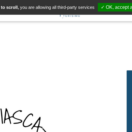
to scroll,
you are allowing all third-party services
✓ OK, accept a