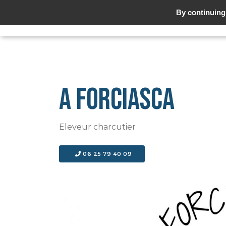
By continuing 
A FORCIASCA
Eleveur charcutier
06 25 79 40 09