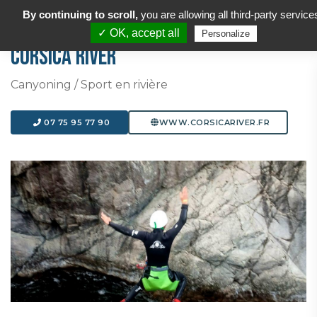
By continuing to scroll,
you are allowing all third-party service
✓ OK, accept all
Personalize
CORSICA RIVER
Canyoning / Sport en rivière
07 75 95 77 90
WWW.CORSICARIVER.FR