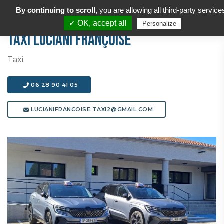
By continuing to scroll,
you are allowing all third-party service
✓ OK, accept all
Personalize
TAXI LUCIANI Françoise
Taxi
06 28 90 41 05
LUCIANIFRANCOISE.TAXI2@GMAIL.COM