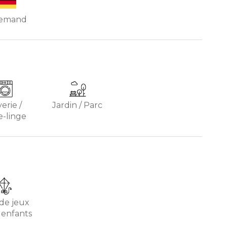
lemand
erie /
Jardin / Parc
e-linge
 de jeux
 enfants