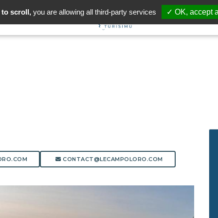
to scroll,
you are allowing all third-party services
✓ OK, accept a
ORO.COM
CONTACT@LECAMPOLORO.COM