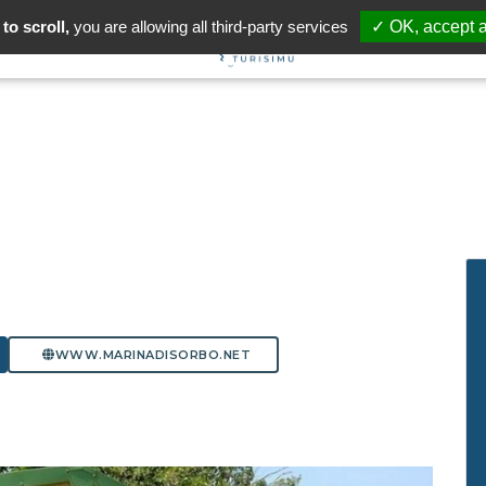
to scroll,
you are allowing all third-party services
✓ OK, accept a
WWW.MARINADISORBO.NET