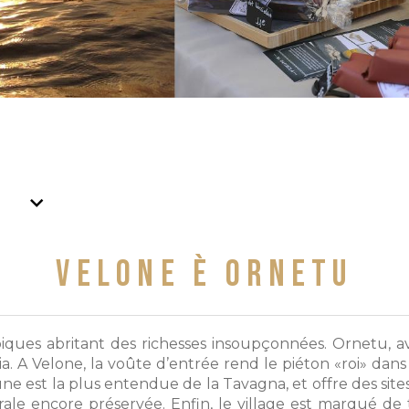
VELONE È ORNETU
iques abritant des richesses insoupçonnées. Ornetu, av
 A Velone, la voûte d’entrée rend le piéton «roi» dans tou
e est la plus entendue de la Tavagna, et offre des site
trale encore préservée. Enfin, le village est marqué de