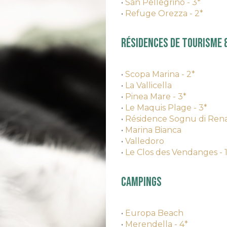
•
San Pellegrino - 3*
•
Refuge Orezza - 2*
Résidences de tourisme &
•
Scopa Marina - 2*
•
La Vallicella
•
Pinea Mare - 3*
•
Le Maquis Plage - 3*
•
Résidence Sognu di Ren
•
Marina Bianca
•
Valledoro
•
Le Clos des Vendanges - 1
Campings
•
Europa Beach
•
Merendella - 4*