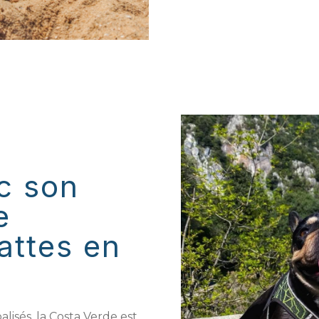
c son
e
attes en
lisés, la Costa Verde est