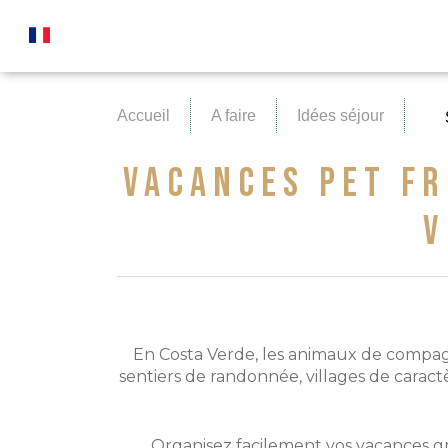
Accueil
A faire
Idées séjour
VACANCES PET FRIENDLY EN CORSE : PROFITEZ DE LA COSTA
V
En Costa Verde, les animaux de compagn
sentiers de randonnée, villages de carac
Organisez facilement vos vacances grâ