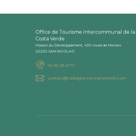
Office de Tourisme Intercommunal de la
Costa Verde
Maison du Développement, 430 route de Moriani
20230 SAN NICOLAO
04 95 38 41 73
contact@castagniccia-maremonti.com