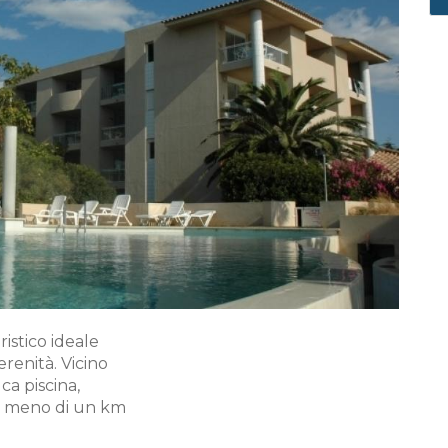
istico ideale
erenità. Vicino
ca piscina,
 a meno di un km