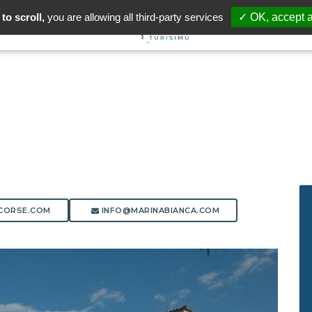
to scroll,
you are allowing all third-party services
✓ OK, accept a
CORSE.COM
INFO@MARINABIANCA.COM