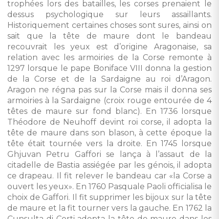
trophées lors des batailles, les corses prenaient le
dessus psychologique sur leurs assaillants.
Historiquement certaines choses sont sures, ainsi on
sait que la tête de maure dont le bandeau
recouvrait les yeux est d’origine Aragonaise, sa
relation avec les armoiries de la Corse remonte à
1297 lorsque le pape Boniface VIII donna la gestion
de la Corse et de la Sardaigne au roi d’Aragon.
Aragon ne régna pas sur la Corse mais il donna ses
armoiries à la Sardaigne (croix rouge entourée de 4
têtes de maure sur fond blanc). En 1736 lorsque
Théodore de Neuhoff devint roi corse, il adopta la
tête de maure dans son blason, à cette époque la
tête était tournée vers la droite. En 1745 lorsque
Ghjuvan Petru Gaffori se lança à l’assaut de la
citadelle de Bastia assiégée par les génois, il adopta
ce drapeau. Il fit relever le bandeau car «la Corse a
ouvert les yeux». En 1760 Pasquale Paoli officialisa le
choix de Gaffori. Il fit supprimer les bijoux sur la tête
de maure et la fit tourner vers la gauche. En 1762 la
Cunsulta di Corti adopta la tête de maure dans les