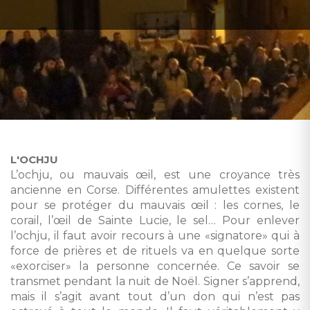
L'OCHJU
L’ochju, ou mauvais œil, est une croyance très
ancienne en Corse. Différentes amulettes existent
pour se protéger du mauvais œil : les cornes, le
corail, l’œil de Sainte Lucie, le sel… Pour enlever
l’ochju, il faut avoir recours à une «signatore» qui à
force de prières et de rituels va en quelque sorte
«exorciser» la personne concernée. Ce savoir se
transmet pendant la nuit de Noël. Signer s’apprend,
mais il s’agit avant tout d’un don qui n’est pas